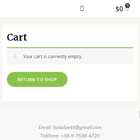
$
0
MAYORISTA Y ASESORÍA DE MAQUILA
Cart
Your cart is currently empty.
RETURN TO SHOP
Email: Saludpetit@gmail.com
Teléfono: +56 9 7598 4720