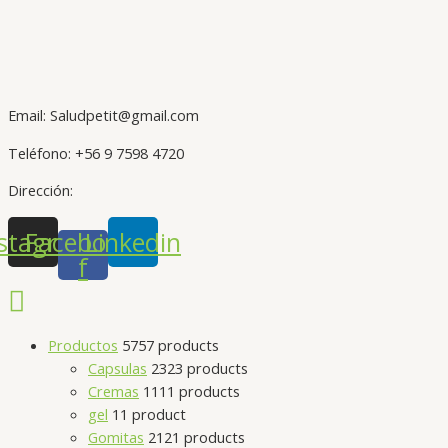
Email: Saludpetit@gmail.com
Teléfono: +56 9 7598 4720
Dirección:
stagram
Facebook-
Linkedin
f
Productos
57
57 products
Capsulas
23
23 products
Cremas
11
11 products
gel
1
1 product
Gomitas
21
21 products