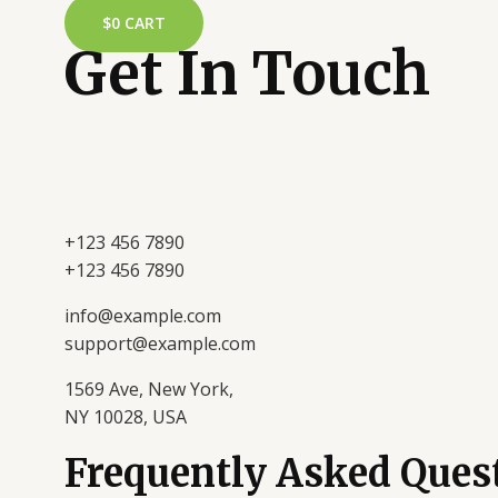
$
0
CART
Get In Touch
+123 456 7890
+123 456 7890
info@example.com
support@example.com
1569 Ave, New York,
NY 10028, USA
Frequently Asked Ques