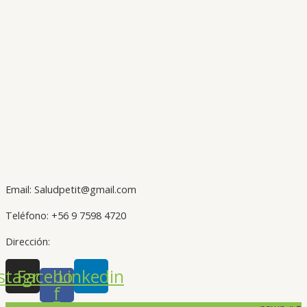
Email: Saludpetit@gmail.com
Teléfono: +56 9 7598 4720
Dirección:
stagram
Facebook-
Linkedin
f