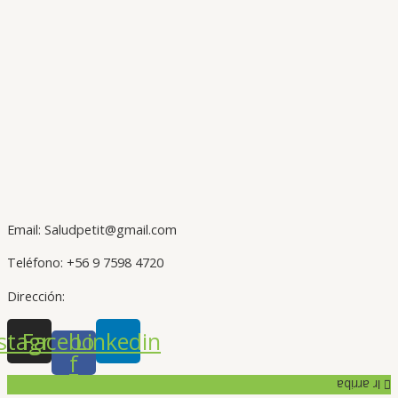
Email: Saludpetit@gmail.com
Teléfono: +56 9 7598 4720
Dirección:
stagram
Facebook-
Linkedin
f
Ir arriba