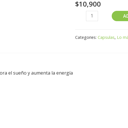
$
10,900
A
Categories:
Capsulas
,
Lo má
jora el sueño y aumenta la energía