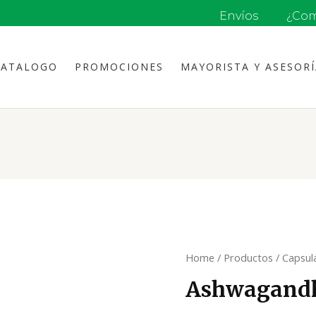
Envíos
¿Com
CATALOGO
PROMOCIONES
MAYORISTA Y ASESOR
Home
/
Productos
/
Capsul
Ashwagandh