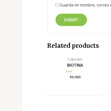
Guarda mi nombre, correo e
Related products
Capsulas
BIOTINA
$
9,900
Rated
0
out
of
5