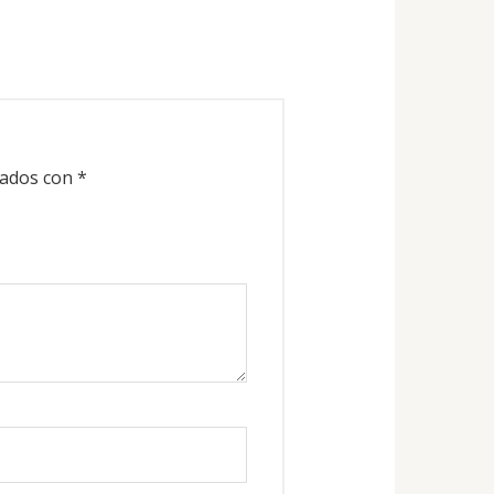
cados con
*