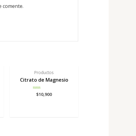
e comente.
Productos
Citrato de Magnesio
$
10,900
Rated
0
out
of
5