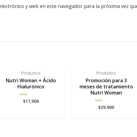
lectrónico y web en este navegador para la próxima vez qu
Productos
Productos
Nutri Woman + Ácido
Promoción para 3
Hialurónico
meses de tratamiento
Nutri Woman
$
17,900
Rated
0
$
29,900
Rated
out
0
of
out
5
of
5