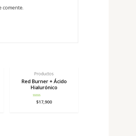
e comente.
Productos
Red Burner + Ácido
Hialurónico
$
17,900
Rated
0
out
of
5