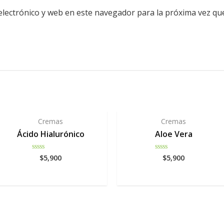
lectrónico y web en este navegador para la próxima vez qu
Cremas
Cremas
Ácido Hialurónico
Aloe Vera
$
5,900
$
5,900
Rated
Rated
0
0
out
out
of
of
5
5