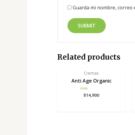
Guarda mi nombre, correo e
Related products
Cremas
Anti Age Organic
$
14,900
Rated
0
out
of
5