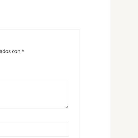
cados con
*