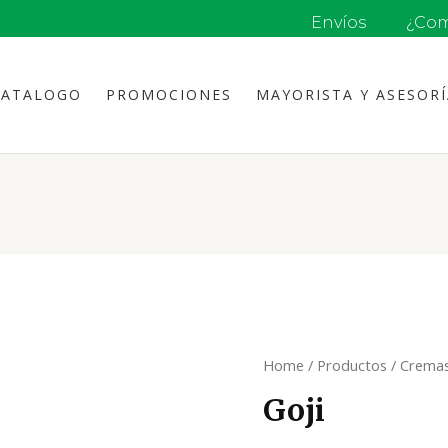
Envíos
¿Com
CATALOGO
PROMOCIONES
MAYORISTA Y ASESOR
Home
/
Productos
/
Crema
Goji