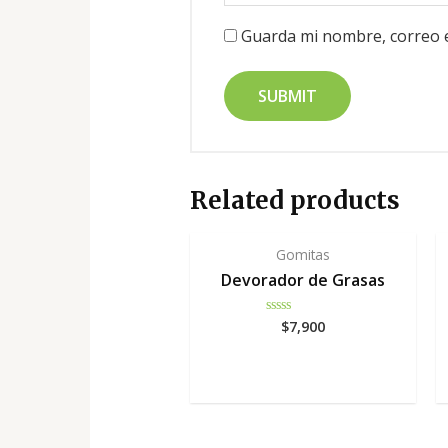
Guarda mi nombre, correo e
Related products
Gomitas
Devorador de Grasas
$
7,900
Rated
0
out
of
5