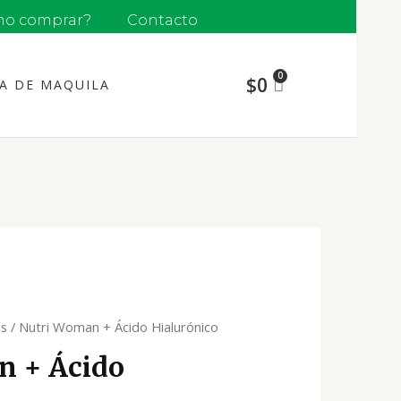
o comprar?
Contacto
$
0
ÍA DE MAQUILA
s
/ Nutri Woman + Ácido Hialurónico
n + Ácido