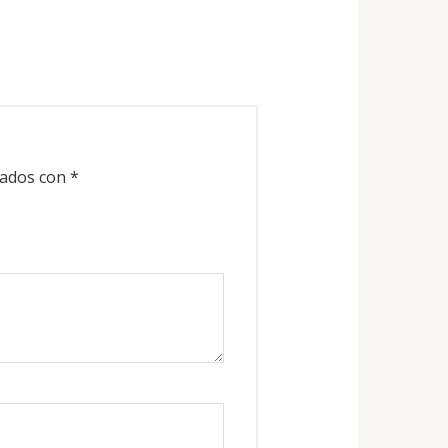
cados con
*