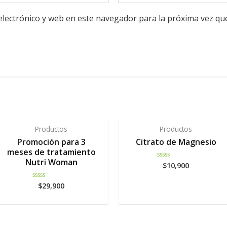
lectrónico y web en este navegador para la próxima vez qu
Productos
Productos
Promoción para 3
Citrato de Magnesio
meses de tratamiento
Nutri Woman
$
10,900
Rated
0
out
of
$
29,900
Rated
5
0
out
of
5