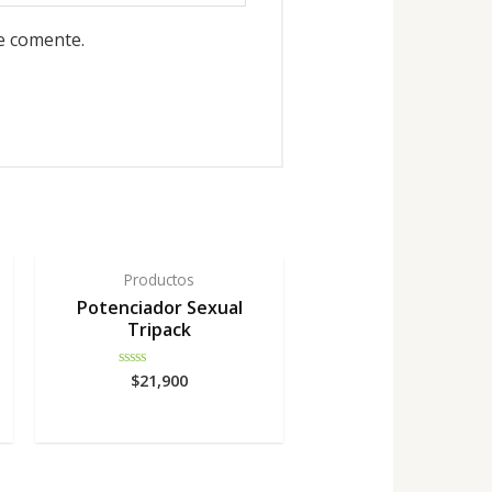
e comente.
Productos
Potenciador Sexual
Tripack
$
21,900
Rated
0
out
of
5