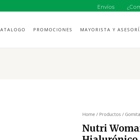
Envíos
¿Com
CATALOGO
PROMOCIONES
MAYORISTA Y ASESOR
Home
/
Productos
/
Gomita
Nutri Woma
Hialurónico