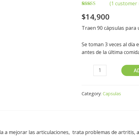
(
1
customer 
Rated
1
5.00
$
14,900
out of 5
based on
customer
Traen 90 cápsulas para 
rating
Se toman 3 veces al día 
antes de la última comida
A
Category:
Capsulas
a mejorar las articulaciones, trata problemas de artritis, a