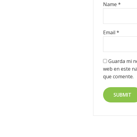
Name
*
Email
*
Guarda mi no
web en este na
que comente.