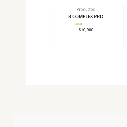
Productos
B COMPLEX PRO
$
10,900
Rated
0
out
of
5