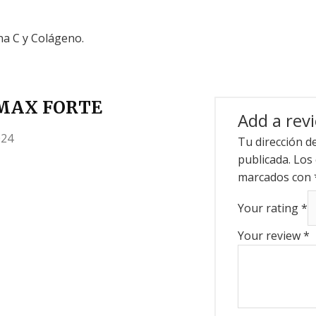
na C y Colágeno.
 MAX FORTE
Add a rev
024
Tu dirección d
publicada.
Los 
marcados con
Your rating
*
Your review
*