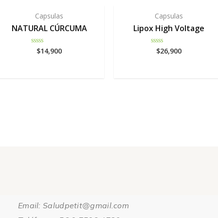
Capsulas
Capsulas
NATURAL CÚRCUMA
Lipox High Voltage
$
14,900
$
26,900
Rated
Rated
0
0
out
out
of
of
5
5
Email: Saludpetit@gmail.com