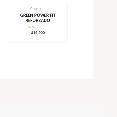
Capsulas
GREEN POWER FIT
REFORZADO
$
16,900
Rated
0
out
of
5