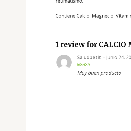
reumatismo.
Contiene Calcio, Magnecio, Vitami
1 review for
CALCIO
Saludpetit
–
junio 24, 2
Rated
5
out
Muy buen producto
of 5