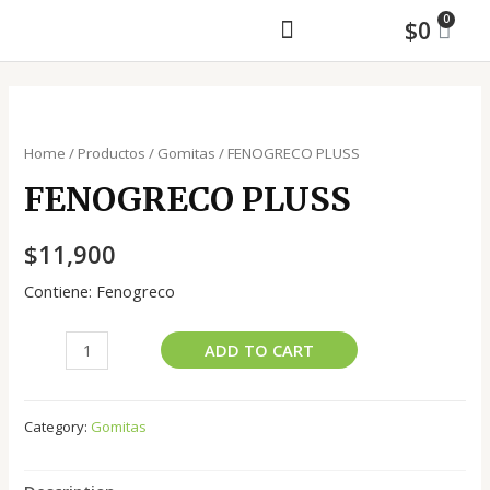
$
0
MAYORISTA Y ASESORÍA DE MAQUILA
Home
/
Productos
/
Gomitas
/ FENOGRECO PLUSS
FENOGRECO PLUSS
$
11,900
Contiene: Fenogreco
ADD TO CART
Category:
Gomitas