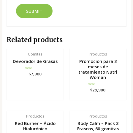
Related products
Gomitas
Productos
Devorador de Grasas
Promoción para 3
meses de
tratamiento Nutri
Rated
$
7,900
Woman
0
out
of
5
Rated
$
29,900
0
out
of
5
Productos
Productos
Red Burner + Ácido
Body Calm – Pack 3
Hialurónico
Frascos, 60 gomitas