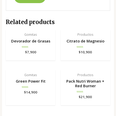
Related products
Gomitas
Productos
Devorador de Grasas
Citrato de Magnesio
Rated
$
7,900
Rated
$
10,900
0
0
out
out
of
of
5
5
Gomitas
Productos
Green Power Fit
Pack Nutri Woman +
Red Burner
Rated
$
14,900
0
Rated
$
21,900
out
0
of
out
5
of
5