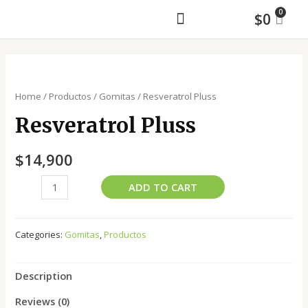
$
0
MAYORISTA Y ASESORÍA DE MAQUILA
Home
/
Productos
/
Gomitas
/ Resveratrol Pluss
Resveratrol Pluss
$
14,900
ADD TO CART
Categories:
Gomitas
,
Productos
Description
Reviews (0)