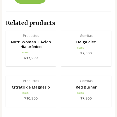
Related products
Productos
Gomitas
Nutri Woman + Ácido
Delga diet
Hialurónico
Rated
$
7,900
0
Rated
$
17,900
out
0
of
out
5
of
5
Productos
Gomitas
Citrato de Magnesio
Red Burner
Rated
$
10,900
Rated
$
7,900
0
0
out
out
of
of
5
5