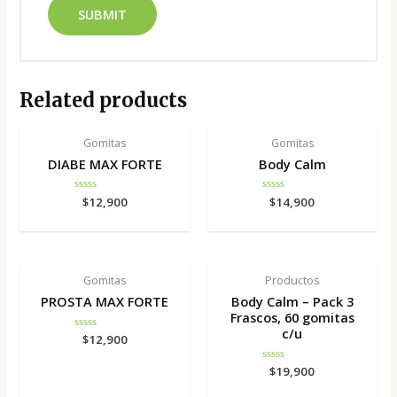
Related products
Gomitas
Gomitas
DIABE MAX FORTE
Body Calm
Rated
$
12,900
Rated
$
14,900
0
0
out
out
of
of
5
5
Gomitas
Productos
PROSTA MAX FORTE
Body Calm – Pack 3
Frascos, 60 gomitas
c/u
Rated
$
12,900
0
out
of
Rated
$
19,900
5
0
out